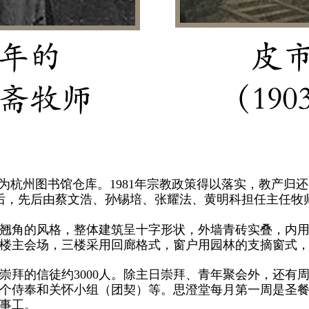
杭州图书馆仓库。1981年宗教政策得以落实，教产归
堂后，先后由蔡文浩、孙锡培、张耀法、黄明科担任主任牧
角的风格，整体建筑呈十字形状，外墙青砖实叠，内用
二楼主会场，三楼采用回廊格式，窗户用园林的支摘窗式
的信徒约3000人。除主日崇拜、青年聚会外，还有
个侍奉和关怀小组（团契）等。思澄堂每月第一周是圣
事工。