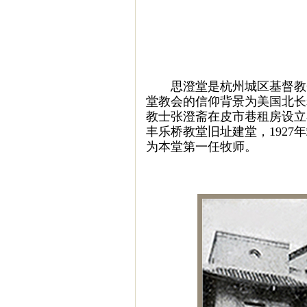
思澄堂是杭州城区基督教会
堂教会的信仰背景为美国北长老
教士张澄斋在皮市巷租房设立布
丰乐桥教堂旧址建堂，192
为本堂第一任牧师。