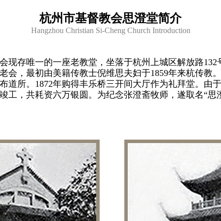
杭州市基督教会思澄堂简介
Hangzhou Christian Si-Cheng Church Introduction
现存唯一的一座老教堂，坐落于杭州上城区解放路132
会，最初由美籍传教士倪维思夫妇于1859年来杭传教。
道所。1872年购得丰乐桥三开间大厅作为礼拜堂。由于
7年竣工，共耗资六万银圆。为纪念张澄斋牧师，遂取名“思