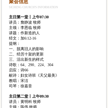
聚会信息
SICHENG CHURCH'S INFORMATION
主日第一堂丨上午07:30
讲员：詹静波 牧师
主领：李恩临 牧师
讲题：作新造的人
经文：加6:12-16
提纲：
一、脱离旧人的影响
二、经历十架的更新
三、活出新生的样式
诗歌：64、290、224、304
启应：诗66
献诗：妇女诗班《天父最美》
教唱：宋洁
司琴：徐嘉音
主日第二堂丨上午09:30
讲员：黄明科 牧师
主领：陈伟 牧师