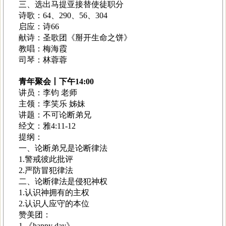
三、选出马提亚接替使徒职分
诗歌：64、290、56、304
启应：诗66
献诗：圣歌团《掰开生命之饼》
教唱：梅海霞
司琴：林蓉蓉
青年聚会丨下午14:00
讲员：李钧 老师
主领：李笑乐 姊妹
讲题：不可论断弟兄
经文：雅4:11-12
提纲：
一、论断弟兄是论断律法
1.警戒彼此批评
2.严防冒犯律法
二、论断律法是侵犯神权
1.认识神拥有的主权
2.认识人应守的本位
赞美团：
1.《happy day》