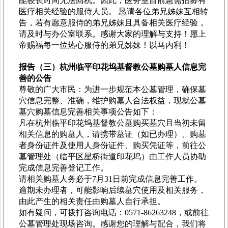
能较长时间无法回杭。因此，医务室目前急需招募有
医疗相关经验的服侍人员。 恳请各位弟兄姊妹互相转
告，若有愿意服侍的弟兄姊妹且具备相关医疗经验，
请及时与办公室联系。感谢大家的理解与支持！愿上
帝赐福每一位热心服侍的弟兄姊妹！以马内利！
报告（三）杭州临平印花坞基督教公墓购墓人信息完
善的公告
尊敬的广大市民：为进一步规范本公墓管理，确保墓
穴信息完整、准确，维护购墓人合法权益，现就公墓
墓穴购墓信息完善相关事项公告如下：
凡在杭州临平印花坞基督教公墓购买墓穴且当初未留
相关信息的购墓人，请携带墓证（如已办理）、购墓
者身份证件及使用人身份证件、购买凭证等，前往公
墓管理处（临平区星桥街道印花坞）由工作人员协助
完成信息完善登记工作。
请相关购墓人务必于7月31日前完成信息完善工作。
逾期未办理者，可能影响后续墓穴使用及相关服务，
由此产生的相关责任由购墓人自行承担。
如有疑问，可拨打咨询电话：0571-86263248，或前往
公墓管理处现场咨询。感谢您的理解与配合，我们将