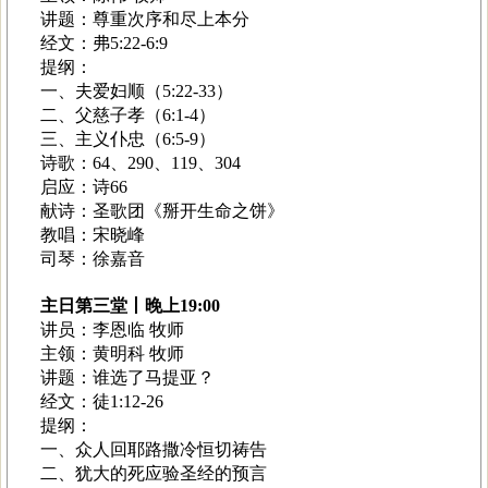
讲题：尊重次序和尽上本分
经文：弗5:22-6:9
提纲：
一、夫爱妇顺（5:22-33）
二、父慈子孝（6:1-4）
三、主义仆忠（6:5-9）
诗歌：64、290、119、304
启应：诗66
献诗：圣歌团《掰开生命之饼》
教唱：宋晓峰
司琴：徐嘉音
主日第三堂丨晚上19:00
讲员：李恩临 牧师
主领：黄明科 牧师
讲题：谁选了马提亚？
经文：徒1:12-26
提纲：
一、众人回耶路撒冷恒切祷告
二、犹大的死应验圣经的预言